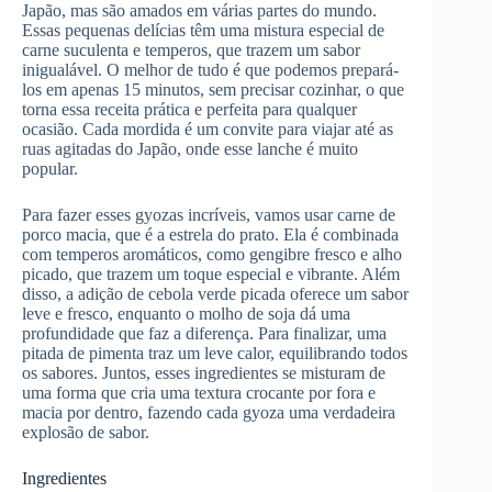
Japão, mas são amados em várias partes do mundo.
Essas pequenas delícias têm uma mistura especial de
carne suculenta e temperos, que trazem um sabor
inigualável. O melhor de tudo é que podemos prepará-
los em apenas 15 minutos, sem precisar cozinhar, o que
torna essa receita prática e perfeita para qualquer
ocasião. Cada mordida é um convite para viajar até as
ruas agitadas do Japão, onde esse lanche é muito
popular.
Para fazer esses gyozas incríveis, vamos usar carne de
porco macia, que é a estrela do prato. Ela é combinada
com temperos aromáticos, como gengibre fresco e alho
picado, que trazem um toque especial e vibrante. Além
disso, a adição de cebola verde picada oferece um sabor
leve e fresco, enquanto o molho de soja dá uma
profundidade que faz a diferença. Para finalizar, uma
pitada de pimenta traz um leve calor, equilibrando todos
os sabores. Juntos, esses ingredientes se misturam de
uma forma que cria uma textura crocante por fora e
macia por dentro, fazendo cada gyoza uma verdadeira
explosão de sabor.
Ingredientes