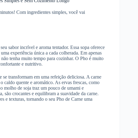
tes Simples e Sem Cozimento Longo
inutos! Com ingredientes simples, você vai
seu sabor incrível e aroma tentador. Essa sopa oferece
o uma experiência única a cada colherada. Em apenas
e não tenha muito tempo para cozinhar. O Pho é muito
onfortante e nutritivo.
ue se transformam em uma refeição deliciosa. A carne
 o caldo quente e aromático. As ervas frescas, como
o o molho de soja traz um pouco de umami e
a, são crocantes e equilibram a suavidade da carne.
es e texturas, tornando o seu Pho de Carne uma