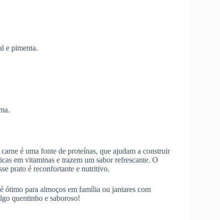
al e pimenta.
ima.
carne é uma fonte de proteínas, que ajudam a construir
ricas em vitaminas e trazem um sabor refrescante. O
se prato é reconfortante e nutritivo.
é ótimo para almoços em família ou jantares com
algo quentinho e saboroso!