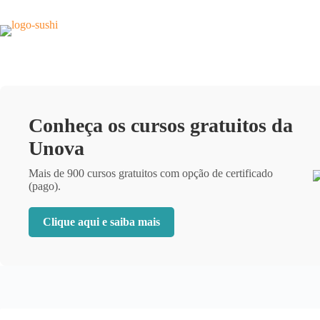
Pular
para
o
conteúdo
Conheça os cursos gratuitos da
Unova
Mais de 900 cursos gratuitos com opção de certificado
(pago).
Clique aqui e saiba mais