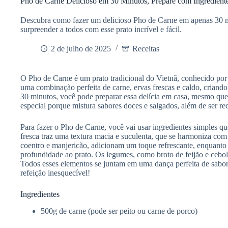
Pho de Carne Delicioso em 30 Minutos, Prepare com Ingredien
Descubra como fazer um delicioso Pho de Carne em apenas 30 m
surpreender a todos com esse prato incrível e fácil.
2 de julho de 2025
Receitas
O Pho de Carne é um prato tradicional do Vietnã, conhecido por 
uma combinação perfeita de carne, ervas frescas e caldo, criand
30 minutos, você pode preparar essa delícia em casa, mesmo qu
especial porque mistura sabores doces e salgados, além de ser rec
Para fazer o Pho de Carne, você vai usar ingredientes simples q
fresca traz uma textura macia e suculenta, que se harmoniza com
coentro e manjericão, adicionam um toque refrescante, enquant
profundidade ao prato. Os legumes, como broto de feijão e cebol
Todos esses elementos se juntam em uma dança perfeita de sabor
refeição inesquecível!
Ingredientes
500g de carne (pode ser peito ou carne de porco)