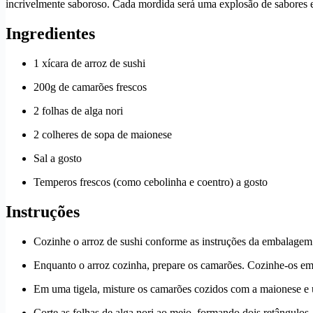
incrivelmente saboroso. Cada mordida será uma explosão de sabores e 
Ingredientes
1 xícara de arroz de sushi
200g de camarões frescos
2 folhas de alga nori
2 colheres de sopa de maionese
Sal a gosto
Temperos frescos (como cebolinha e coentro) a gosto
Instruções
Cozinhe o arroz de sushi conforme as instruções da embalagem.
Enquanto o arroz cozinha, prepare os camarões. Cozinhe-os em á
Em uma tigela, misture os camarões cozidos com a maionese e 
Corte as folhas de alga nori ao meio, formando dois retângulos.