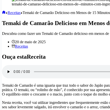
temaki-de-camarao-delicioso-em-menos-de--minutos-com-ingre
Home
Receitas
Temaki de Camarão Delicioso em Menos de 15 Minutos
Temaki de Camarão Delicioso em Menos de
Descubra como fazer um Temaki de Camarão delicioso em menos de 15
20 de maio de 2025
Receitas
Ouça estaReceita
Temaki de Camarão é uma iguaria que traz todo o sabor do Japão para
prática. O temaki, ou “rolinho de mão”, é conhecido por sua apresenta
O equilíbrio entre o crocante e o macio, junto com o toque do molho e
Nesta receita, você vai utilizar ingredientes que frequentemente estã
seu sabor levemente salgado, irá envolver o camarão e o arroz, crian