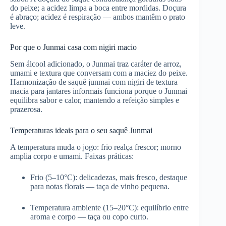
do peixe; a acidez limpa a boca entre mordidas. Doçura
é abraço; acidez é respiração — ambos mantêm o prato
leve.
Por que o Junmai casa com nigiri macio
Sem álcool adicionado, o Junmai traz caráter de arroz,
umami e textura que conversam com a maciez do peixe.
Harmonização de saquê junmai com nigiri de textura
macia para jantares informais funciona porque o Junmai
equilibra sabor e calor, mantendo a refeição simples e
prazerosa.
Temperaturas ideais para o seu saquê Junmai
A temperatura muda o jogo: frio realça frescor; morno
amplia corpo e umami. Faixas práticas:
Frio (5–10°C): delicadezas, mais fresco, destaque
para notas florais — taça de vinho pequena.
Temperatura ambiente (15–20°C): equilíbrio entre
aroma e corpo — taça ou copo curto.