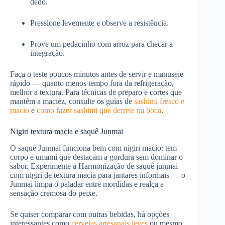
dedo.
Pressione levemente e observe a resistência.
Prove um pedacinho com arroz para checar a
integração.
Faça o teste poucos minutos antes de servir e manuseie
rápido — quanto menos tempo fora da refrigeração,
melhor a textura. Para técnicas de preparo e cortes que
mantêm a maciez, consulte os guias de
sashimi fresco e
macio
e
como fazer sashimi que derrete na boca
.
Nigiri textura macia e saquê Junmai
O saquê Junmai funciona bem com nigiri macio: tem
corpo e umami que destacam a gordura sem dominar o
sabor. Experimente a Harmonização de saquê junmai
com nigiri de textura macia para jantares informais — o
Junmai limpa o paladar entre mordidas e realça a
sensação cremosa do peixe.
Se quiser comparar com outras bebidas, há opções
interessantes como
cervejas artesanais leves
ou mesmo