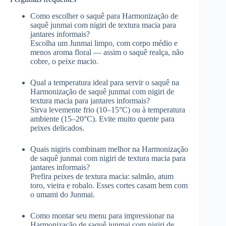
Como escolher o saquê para Harmonização de
saquê junmai com nigiri de textura macia para
jantares informais?
Escolha um Junmai limpo, com corpo médio e
menos aroma floral — assim o saquê realça, não
cobre, o peixe macio.
Qual a temperatura ideal para servir o saquê na
Harmonização de saquê junmai com nigiri de
textura macia para jantares informais?
Sirva levemente frio (10–15°C) ou à temperatura
ambiente (15–20°C). Evite muito quente para
peixes delicados.
Quais nigiris combinam melhor na Harmonização
de saquê junmai com nigiri de textura macia para
jantares informais?
Prefira peixes de textura macia: salmão, atum
toro, vieira e robalo. Esses cortes casam bem com
o umami do Junmai.
Como montar seu menu para impressionar na
Harmonização de saquê junmai com nigiri de