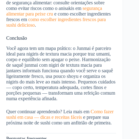
de segurança alimentar: consulte orientações sobre
como evitar riscos como o anisakis em
segurança
alimentar para peixe cru
e como escolher ingredientes
frescos em
como escolher ingredientes frescos para
sushi delicioso
.
Conclusão
Você agora tem um mapa prático: o Junmai é parceiro
ideal para nigiris de textura macia porque traz umami,
corpo e equilíbrio sem apagar o peixe. Harmonização
de saquê junmai com nigiri de textura macia para
jantares informais funciona quando você serve o saquê
ligeiramente fresco, usa pouco shoyu e organiza os
nigiris do mais leve ao mais intenso. Pequenos cuidados
— copo certo, temperatura adequada, cortes finos e
porções pequenas — transformam uma refeição comum
numa experiência afinada.
Quer continuar aprendendo? Leia mais em
Como fazer
sushi em casa — dicas e receitas fáceis
e prepare sua
próxima noite de sushi como um anfitrião de primeira.
Perguntas frequentes