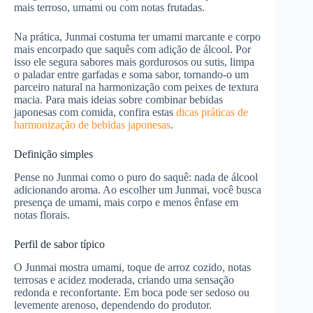
mais terroso, umami ou com notas frutadas.
Na prática, Junmai costuma ter umami marcante e corpo
mais encorpado que saquês com adição de álcool. Por
isso ele segura sabores mais gordurosos ou sutis, limpa
o paladar entre garfadas e soma sabor, tornando-o um
parceiro natural na harmonização com peixes de textura
macia. Para mais ideias sobre combinar bebidas
japonesas com comida, confira estas
dicas práticas de
harmonização de bebidas japonesas
.
Definição simples
Pense no Junmai como o puro do saquê: nada de álcool
adicionando aroma. Ao escolher um Junmai, você busca
presença de umami, mais corpo e menos ênfase em
notas florais.
Perfil de sabor típico
O Junmai mostra umami, toque de arroz cozido, notas
terrosas e acidez moderada, criando uma sensação
redonda e reconfortante. Em boca pode ser sedoso ou
levemente arenoso, dependendo do produtor.