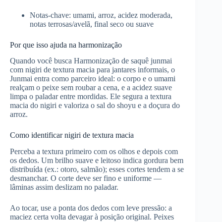
Notas-chave: umami, arroz, acidez moderada,
notas terrosas/avelã, final seco ou suave
Por que isso ajuda na harmonização
Quando você busca Harmonização de saquê junmai
com nigiri de textura macia para jantares informais, o
Junmai entra como parceiro ideal: o corpo e o umami
realçam o peixe sem roubar a cena, e a acidez suave
limpa o paladar entre mordidas. Ele segura a textura
macia do nigiri e valoriza o sal do shoyu e a doçura do
arroz.
Como identificar nigiri de textura macia
Perceba a textura primeiro com os olhos e depois com
os dedos. Um brilho suave e leitoso indica gordura bem
distribuída (ex.: otoro, salmão); esses cortes tendem a se
desmanchar. O corte deve ser fino e uniforme —
lâminas assim deslizam no paladar.
Ao tocar, use a ponta dos dedos com leve pressão: a
maciez certa volta devagar à posição original. Peixes