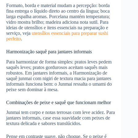
Formato, borda e material mudam a percepção: borda
fina entrega o líquido direto ao centro da língua; boca
larga espalha aromas. Porcelana mantém temperatura;
vidro mostra brilho; madeira adiciona nota sutil. Para
ideias de utensílios e itens essenciais na preparação e
serviço, veja
utensílios essenciais para preparar sushi
perfeito
.
Harmonização saquê para jantares informais
Para harmonizar de forma simples: pratos leves pedem
saquês leves; pratos gordurosos aceitam saquês mais
robustos. Em jantares informais, a Harmonização de
saquê junmai com nigiri de textura macia para jantares
informais funciona bem: o Junmai ressalta o umami do
peixe sem dominar à mesa.
Combinações de peixe e saquê que funcionam melhor
Junmai tem corpo e notas terrosas com leve acidez. Para
jantares informais, case essa suavidade com peixes de
textura delicada e sabores translúcidos.
Pense em contraste suave, não choque. Se o peixe é