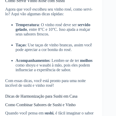
Como Servir Vinho Rosé com Sushi
Agora que você escolheu seu vinho rosé, como servi-
lo? Aqui vão algumas dicas rápidas:
Temperatura
: O vinho rosé deve ser
servido
gelado
, entre 8°C e 10°C. Isso ajuda a realçar
seus sabores frescos.
Taças
: Use taças de vinho brancas, assim você
pode apreciar a cor bonita do rosé.
Acompanhamentos
: Lembre-se de ter
molhos
como shoyu e wasabi à mão, pois eles podem
influenciar a experiência de sabor.
Com essas dicas, você está pronto para uma noite
incrível de sushi e vinho rosé!
Dicas de Harmonização para Sushi em Casa
Como Combinar Sabores de Sushi e Vinho
Quando você pensa em
sushi
, é fácil imaginar o sabor