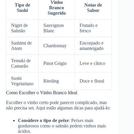
Vinho
Tipo de
Notas de
Branco
Sushi
Sabor
Sugerido
Nigiri de
Sauvignon
Frutado e
Salmão
Blanc
fresco
Sashimi de
Encorpado e
Chardonnay
Atum
amanteigado
Temaki de
Pinot Grigio
Leve e cítrico
Camarão
Sushi
Riesling
Doce e floral
Vegetariano
Como Escolher o Vinho Branco Ideal
Escolher o vinho certo pode parecer complicado, mas
não precisa ser. Aqui estão algumas dicas para ajudá-lo:
Considere o tipo de peixe
: Peixes mais
gordurosos como o salmão pedem vinhos mais
ácidos.