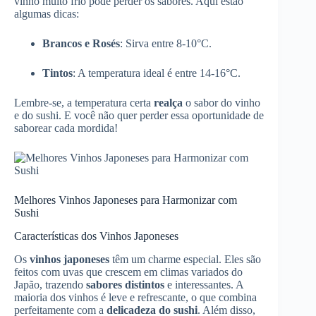
vinho muito frio pode perder os sabores. Aqui estão
algumas dicas:
Brancos e Rosés
: Sirva entre 8-10°C.
Tintos
: A temperatura ideal é entre 14-16°C.
Lembre-se, a temperatura certa
realça
o sabor do vinho
e do sushi. E você não quer perder essa oportunidade de
saborear cada mordida!
Melhores Vinhos Japoneses para Harmonizar com
Sushi
Características dos Vinhos Japoneses
Os
vinhos japoneses
têm um charme especial. Eles são
feitos com uvas que crescem em climas variados do
Japão, trazendo
sabores distintos
e interessantes. A
maioria dos vinhos é leve e refrescante, o que combina
perfeitamente com a
delicadeza do sushi
. Além disso,