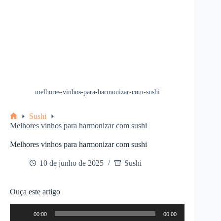
melhores-vinhos-para-harmonizar-com-sushi
Sushi
Home
Melhores vinhos para harmonizar com sushi
Melhores vinhos para harmonizar com sushi
10 de junho de 2025
Sushi
Ouça este artigo
Tocador
00:00
00:00
de