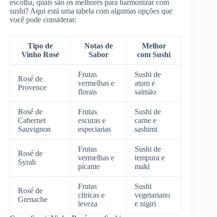
escolha, quais são os melhores para harmonizar com
sushi? Aqui está uma tabela com algumas opções que
você pode considerar:
Tipo de
Notas de
Melhor
Vinho Rosé
Sabor
com Sushi
Frutas
Sushi de
Rosé de
vermelhas e
atum e
Provence
florais
salmão
Rosé de
Frutas
Sushi de
Cabernet
escuras e
carne e
Sauvignon
especiarias
sashimi
Frutas
Sushi de
Rosé de
vermelhas e
tempura e
Syrah
picante
maki
Frutas
Sushi
Rosé de
cítricas e
vegetariano
Grenache
leveza
e nigiri