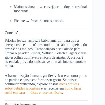
Maionese/unami → cervejas com doçura residual
moderada.
Picante → frescor e notas cítricas.
Conclusão
Priorize leveza, acidez e baixo amargor para que a
cerveja realce — e não esconda — o sabor do peixe, do
arroz e dos molhos. Carbonatação é seu aliado para
limpar o paladar. Pilsner, Witbier, Kölsch e lagers claras
são escolhas confiáveis e fáceis de ajustar. A prática é
essencial: prove do mais suave ao mais intenso, anote e
repita.
A harmonização é uma regra flexível: use-a como ponto
de partida e ajuste conforme seu gosto. Se quiser
continuar praticando, explore nossas
dicas práticas
sobre bebidas japonesas
e as receitas em
como fazer
sushi em casa — dicas e receitas fáceis
.
Perguntas Frequentes