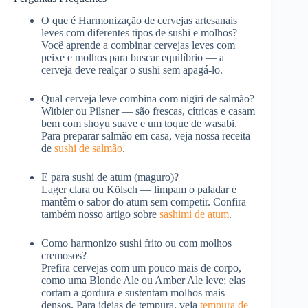
O que é Harmonização de cervejas artesanais
leves com diferentes tipos de sushi e molhos?
Você aprende a combinar cervejas leves com
peixe e molhos para buscar equilíbrio — a
cerveja deve realçar o sushi sem apagá‑lo.
Qual cerveja leve combina com nigiri de salmão?
Witbier ou Pilsner — são frescas, cítricas e casam
bem com shoyu suave e um toque de wasabi.
Para preparar salmão em casa, veja nossa receita
de
sushi de salmão
.
E para sushi de atum (maguro)?
Lager clara ou Kölsch — limpam o paladar e
mantêm o sabor do atum sem competir. Confira
também nosso artigo sobre
sashimi de atum
.
Como harmonizo sushi frito ou com molhos
cremosos?
Prefira cervejas com um pouco mais de corpo,
como uma Blonde Ale ou Amber Ale leve; elas
cortam a gordura e sustentam molhos mais
densos. Para ideias de tempura, veja
tempura de