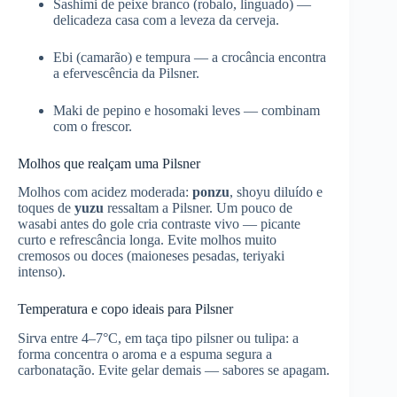
Sashimi de peixe branco (robalo, linguado) —
delicadeza casa com a leveza da cerveja.
Ebi (camarão) e tempura — a crocância encontra
a efervescência da Pilsner.
Maki de pepino e hosomaki leves — combinam
com o frescor.
Molhos que realçam uma Pilsner
Molhos com acidez moderada:
ponzu
, shoyu diluído e
toques de
yuzu
ressaltam a Pilsner. Um pouco de
wasabi antes do gole cria contraste vivo — picante
curto e refrescância longa. Evite molhos muito
cremosos ou doces (maioneses pesadas, teriyaki
intenso).
Temperatura e copo ideais para Pilsner
Sirva entre 4–7°C, em taça tipo pilsner ou tulipa: a
forma concentra o aroma e a espuma segura a
carbonatação. Evite gelar demais — sabores se apagam.