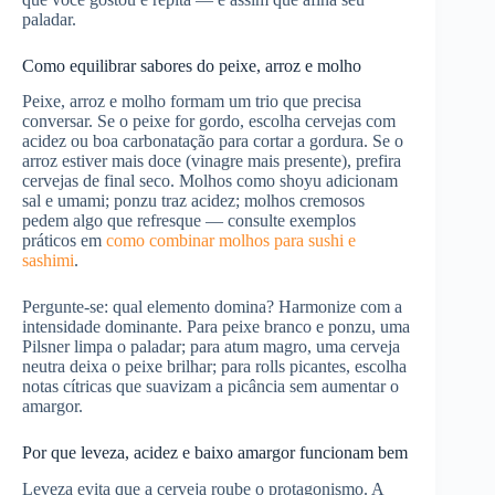
paladar.
Como equilibrar sabores do peixe, arroz e molho
Peixe, arroz e molho formam um trio que precisa
conversar. Se o peixe for gordo, escolha cervejas com
acidez ou boa carbonatação para cortar a gordura. Se o
arroz estiver mais doce (vinagre mais presente), prefira
cervejas de final seco. Molhos como shoyu adicionam
sal e umami; ponzu traz acidez; molhos cremosos
pedem algo que refresque — consulte exemplos
práticos em
como combinar molhos para sushi e
sashimi
.
Pergunte-se: qual elemento domina? Harmonize com a
intensidade dominante. Para peixe branco e ponzu, uma
Pilsner limpa o paladar; para atum magro, uma cerveja
neutra deixa o peixe brilhar; para rolls picantes, escolha
notas cítricas que suavizam a picância sem aumentar o
amargor.
Por que leveza, acidez e baixo amargor funcionam bem
Leveza evita que a cerveja roube o protagonismo. A