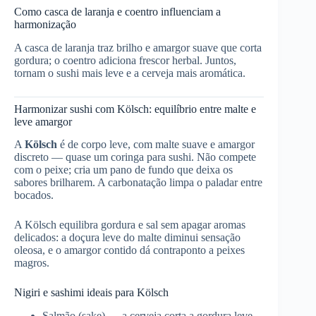
Como casca de laranja e coentro influenciam a
harmonização
A casca de laranja traz brilho e amargor suave que corta
gordura; o coentro adiciona frescor herbal. Juntos,
tornam o sushi mais leve e a cerveja mais aromática.
Harmonizar sushi com Kölsch: equilíbrio entre malte e
leve amargor
A
Kölsch
é de corpo leve, com malte suave e amargor
discreto — quase um coringa para sushi. Não compete
com o peixe; cria um pano de fundo que deixa os
sabores brilharem. A carbonatação limpa o paladar entre
bocados.
A Kölsch equilibra gordura e sal sem apagar aromas
delicados: a doçura leve do malte diminui sensação
oleosa, e o amargor contido dá contraponto a peixes
magros.
Nigiri e sashimi ideais para Kölsch
Salmão (sake) — a cerveja corta a gordura leve.