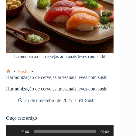
harmonizacao-de-cervejas-artesanais-leves-com-sushi
Sushi
Home
Harmonização de cervejas artesanais leves com sushi
Harmonização de cervejas artesanais leves com sushi
25 de novembro de 2025
Sushi
Ouça este artigo
Tocador
00:00
00:00
de