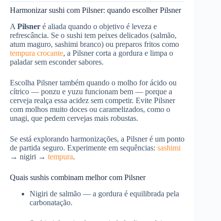
Harmonizar sushi com Pilsner: quando escolher Pilsner
A
Pilsner
é aliada quando o objetivo é leveza e
refrescância. Se o sushi tem peixes delicados (salmão,
atum maguro, sashimi branco) ou preparos fritos como
tempura crocante
, a Pilsner corta a gordura e limpa o
paladar sem esconder sabores.
Escolha Pilsner também quando o molho for ácido ou
cítrico — ponzu e yuzu funcionam bem — porque a
cerveja realça essa acidez sem competir. Evite Pilsner
com molhos muito doces ou caramelizados, como o
unagi, que pedem cervejas mais robustas.
Se está explorando harmonizações, a Pilsner é um ponto
de partida seguro. Experimente em sequências:
sashimi
→ nigiri →
tempura
.
Quais sushis combinam melhor com Pilsner
Nigiri de salmão — a gordura é equilibrada pela
carbonatação.