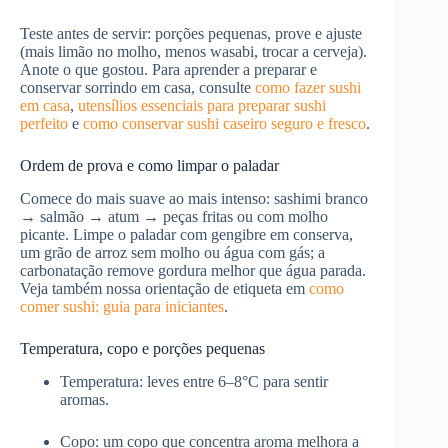
Teste antes de servir: porções pequenas, prove e ajuste
(mais limão no molho, menos wasabi, trocar a cerveja).
Anote o que gostou. Para aprender a preparar e
conservar sorrindo em casa, consulte
como fazer sushi
em casa
,
utensílios essenciais para preparar sushi
perfeito
e
como conservar sushi caseiro seguro e fresco
.
Ordem de prova e como limpar o paladar
Comece do mais suave ao mais intenso: sashimi branco
→ salmão → atum → peças fritas ou com molho
picante. Limpe o paladar com gengibre em conserva,
um grão de arroz sem molho ou água com gás; a
carbonatação remove gordura melhor que água parada.
Veja também nossa orientação de etiqueta em
como
comer sushi: guia para iniciantes
.
Temperatura, copo e porções pequenas
Temperatura: leves entre 6–8°C para sentir
aromas.
Copo: um copo que concentra aroma melhora a