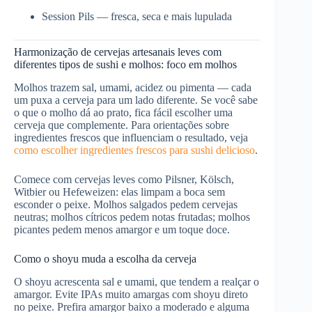
Session Pils — fresca, seca e mais lupulada
Harmonização de cervejas artesanais leves com
diferentes tipos de sushi e molhos: foco em molhos
Molhos trazem sal, umami, acidez ou pimenta — cada
um puxa a cerveja para um lado diferente. Se você sabe
o que o molho dá ao prato, fica fácil escolher uma
cerveja que complemente. Para orientações sobre
ingredientes frescos que influenciam o resultado, veja
como escolher ingredientes frescos para sushi delicioso
.
Comece com cervejas leves como Pilsner, Kölsch,
Witbier ou Hefeweizen: elas limpam a boca sem
esconder o peixe. Molhos salgados pedem cervejas
neutras; molhos cítricos pedem notas frutadas; molhos
picantes pedem menos amargor e um toque doce.
Como o shoyu muda a escolha da cerveja
O shoyu acrescenta sal e umami, que tendem a realçar o
amargor. Evite IPAs muito amargas com shoyu direto
no peixe. Prefira amargor baixo a moderado e alguma