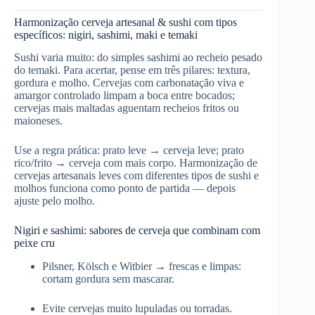
Harmonização cerveja artesanal & sushi com tipos
específicos: nigiri, sashimi, maki e temaki
Sushi varia muito: do simples sashimi ao recheio pesado
do temaki. Para acertar, pense em três pilares: textura,
gordura e molho. Cervejas com carbonatação viva e
amargor controlado limpam a boca entre bocados;
cervejas mais maltadas aguentam recheios fritos ou
maioneses.
Use a regra prática: prato leve → cerveja leve; prato
rico/frito → cerveja com mais corpo. Harmonização de
cervejas artesanais leves com diferentes tipos de sushi e
molhos funciona como ponto de partida — depois
ajuste pelo molho.
Nigiri e sashimi: sabores de cerveja que combinam com
peixe cru
Pilsner, Kölsch e Witbier → frescas e limpas:
cortam gordura sem mascarar.
Evite cervejas muito lupuladas ou torradas.