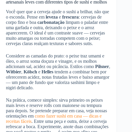
artesanais leves com diferentes tipos de sushi e molhos
Você quer que a cerveja ajude o sushi a brilhar, não que
o esconda. Pense em
leveza
e
frescura
: cervejas de
corpo fino e boa
carbonatação
limpam o paladar entre
uma garfada e outra, deixando o peixe e o arroz
aparecerem. O ideal é um contraste suave — cervejas
muito amargas ou torradas competem com o peixe;
cervejas claras realçam texturas e sabores sutis.
Considere as camadas do prato: o peixe traz umami e
óleo, o arroz soma doçura e vinagre, e os molhos
adicionam sal, acidez ou picância. Estilos como
Pilsner
,
Witbier
,
Kölsch
e
Helles
tendem a combinar bem por
oferecerem acidez, notas frutadas leves e baixo amargor
— um pano de fundo que valoriza sashimi limpo e
nigiri delicado.
Na prática, comece simples: sirva primeiro os peixes
mais leves e reserve rolls com maionese ou tempura
para depois. Se pretende preparar em casa, veja nossas
orientações em
como fazer sushi em casa — dicas e
receitas fáceis
. Entre uma peça e outra, deixe a cerveja
refrescar a boca. Experimente, anote duas combinações
que você gostou e repita — é assim que afina seu