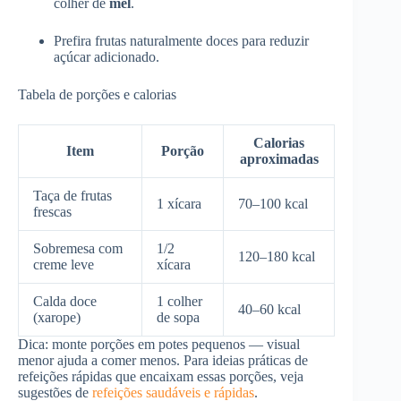
colher de
mel
.
Prefira frutas naturalmente doces para reduzir
açúcar adicionado.
Tabela de porções e calorias
Calorias
Item
Porção
aproximadas
Taça de frutas
1 xícara
70–100 kcal
frescas
Sobremesa com
1/2
120–180 kcal
creme leve
xícara
Calda doce
1 colher
40–60 kcal
(xarope)
de sopa
Dica: monte porções em potes pequenos — visual
menor ajuda a comer menos. Para ideias práticas de
refeições rápidas que encaixam essas porções, veja
sugestões de
refeições saudáveis e rápidas
.