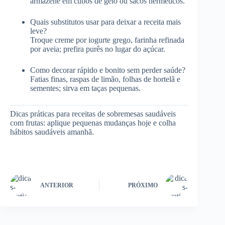
armazene em cubos de gelo ou sacos herméticos.
Quais substitutos usar para deixar a receita mais
leve?
Troque creme por iogurte grego, farinha refinada
por aveia; prefira purês no lugar do açúcar.
Como decorar rápido e bonito sem perder saúde?
Fatias finas, raspas de limão, folhas de hortelã e
sementes; sirva em taças pequenas.
Dicas práticas para receitas de sobremesas saudáveis
com frutas: aplique pequenas mudanças hoje e colha
hábitos saudáveis amanhã.
ANTERIOR
PRÓXIMO