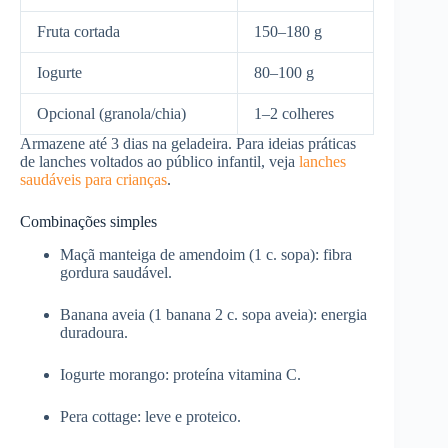
Fruta cortada
150–180 g
Iogurte
80–100 g
Opcional (granola/chia)
1–2 colheres
Armazene até 3 dias na geladeira. Para ideias práticas
de lanches voltados ao público infantil, veja
lanches
saudáveis para crianças
.
Combinações simples
Maçã manteiga de amendoim (1 c. sopa): fibra
gordura saudável.
Banana aveia (1 banana 2 c. sopa aveia): energia
duradoura.
Iogurte morango: proteína vitamina C.
Pera cottage: leve e proteico.