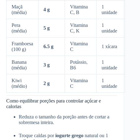
Maçã
Vitamina
1
4 g
(média)
C, B
unidade
Pera
Vitamina
1
5 g
(média)
C, K
unidade
Framboesa
Vitamina
6.5 g
1 xícara
(100 g)
C
Banana
Potássio,
1
3 g
(média)
B6
unidade
Kiwi
Vitamina
1
2 g
(médio)
C
unidade
Como equilibrar porções para controlar açúcar e
calorias
Reduza o tamanho da porção antes de cortar a
sobremesa inteira.
Troque caldas por
iogurte grego
natural ou 1