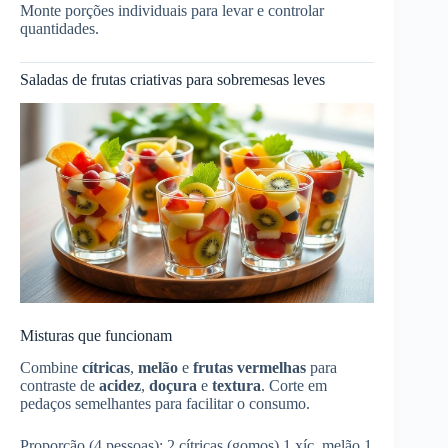
Monte porções individuais para levar e controlar
quantidades.
Saladas de frutas criativas para sobremesas leves
Misturas que funcionam
Combine
cítricas
,
melão
e
frutas vermelhas
para
contraste de
acidez
,
doçura
e
textura
. Corte em
pedaços semelhantes para facilitar o consumo.
Proporção (4 pessoas): 2 cítricas (gomos) 1 xíc. melão 1