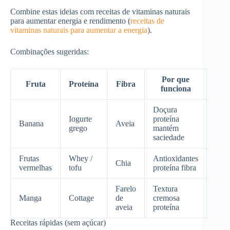
Combine estas ideias com receitas de vitaminas naturais
para aumentar energia e rendimento (
receitas de
vitaminas naturais para aumentar a energia
).
Combinações sugeridas:
Por que
Fruta
Proteína
Fibra
funciona
Doçura
Iogurte
proteína
Banana
Aveia
grego
mantém
saciedade
Frutas
Whey /
Antioxidantes
Chia
vermelhas
tofu
proteína fibra
Farelo
Textura
Manga
Cottage
de
cremosa
aveia
proteína
Receitas rápidas (sem açúcar)