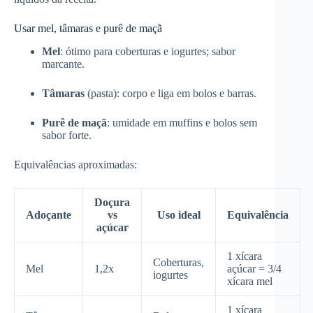
Usar mel, tâmaras e purê de maçã
Mel
: ótimo para coberturas e iogurtes; sabor
marcante.
Tâmaras
(pasta): corpo e liga em bolos e barras.
Purê de maçã
: umidade em muffins e bolos sem
sabor forte.
Equivalências aproximadas:
Doçura
Adoçante
vs
Uso ideal
Equivalência
açúcar
1 xícara
Coberturas,
Mel
1,2x
açúcar = 3/4
iogurtes
xícara mel
1 xícara