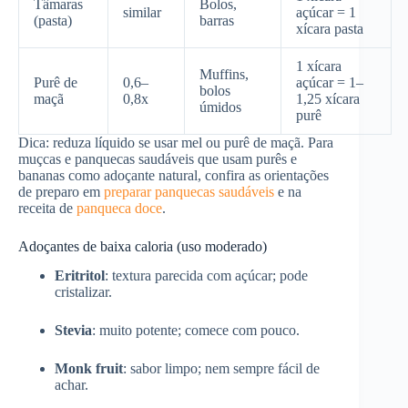
Tâmaras
Bolos,
similar
açúcar = 1
(pasta)
barras
xícara pasta
1 xícara
Muffins,
Purê de
0,6–
açúcar = 1–
bolos
maçã
0,8x
1,25 xícara
úmidos
purê
Dica: reduza líquido se usar mel ou purê de maçã. Para
muçcas e panquecas saudáveis que usam purês e
bananas como adoçante natural, confira as orientações
de preparo em
preparar panquecas saudáveis
e na
receita de
panqueca doce
.
Adoçantes de baixa caloria (uso moderado)
Eritritol
: textura parecida com açúcar; pode
cristalizar.
Stevia
: muito potente; comece com pouco.
Monk fruit
: sabor limpo; nem sempre fácil de
achar.