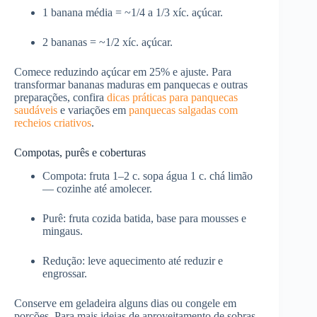
1 banana média = ~1/4 a 1/3 xíc. açúcar.
2 bananas = ~1/2 xíc. açúcar.
Comece reduzindo açúcar em 25% e ajuste. Para
transformar bananas maduras em panquecas e outras
preparações, confira
dicas práticas para panquecas
saudáveis
e variações em
panquecas salgadas com
recheios criativos
.
Compotas, purês e coberturas
Compota: fruta 1–2 c. sopa água 1 c. chá limão
— cozinhe até amolecer.
Purê: fruta cozida batida, base para mousses e
mingaus.
Redução: leve aquecimento até reduzir e
engrossar.
Conserve em geladeira alguns dias ou congele em
porções. Para mais ideias de aproveitamento de sobras,