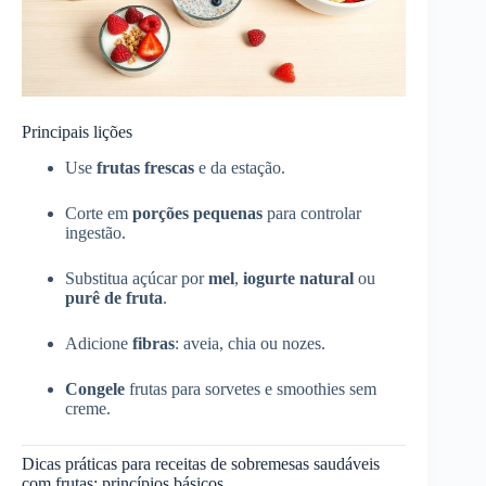
Principais lições
Use
frutas frescas
e da estação.
Corte em
porções pequenas
para controlar
ingestão.
Substitua açúcar por
mel
,
iogurte natural
ou
purê de fruta
.
Adicione
fibras
: aveia, chia ou nozes.
Congele
frutas para sorvetes e smoothies sem
creme.
Dicas práticas para receitas de sobremesas saudáveis
com frutas: princípios básicos