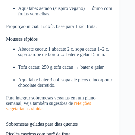
Aquafaba: aerado (suspiro vegano) — ótimo com
frutas vermelhas.
Proporção inicial: 1/2 xíc. base para 1 xíc. fruta.
Mousses rápidos
Abacate cacau: 1 abacate 2 c. sopa cacau 1–2 c.
sopa xarope de bordo → bater e gelar 15 min.
Tofu cacau: 250 g tofu cacau → bater e gelar.
Aquafaba: bater 3 col. sopa até picos e incorporar
chocolate derretido.
Para integrar sobremesas veganas em um plano
semanal, veja também sugestões de
refeições
vegetarianas rápidas
.
Sobremesas geladas para dias quentes
Picolés caseiros com purê de fruta