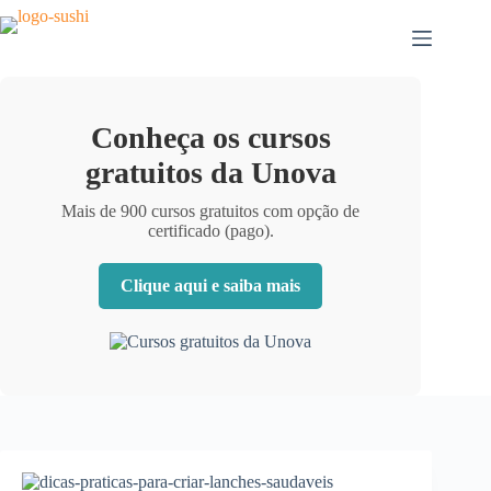
Pular
para
o
conteúdo
Conheça os cursos
gratuitos da Unova
Mais de 900 cursos gratuitos com opção de
certificado (pago).
Clique aqui e saiba mais