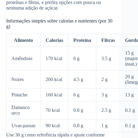
proteínas e fibras, e prefira opções com pouca ou
nenhuma adição de açúcar.
Informações simples sobre calorias e nutrientes (por 30
g)
Alimento
Calorias
Proteína
Fibras
Gordu
15 g
Amêndoas
170 kcal
6 g
3.5 g
(major
insat.)
20 g
Nozes
200 kcal
4.5 g
2 g
(ômeg
Pistache
160 kcal
6 g
3 g
13 g
Damasco
70 kcal
0.8 g
2.5 g
0.1 g
seco
Uvas‑passas
90 kcal
0.8 g
1 g
0.1 g
Use 30 g como referência rápida e ajuste conforme