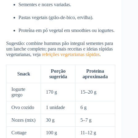
Sementes e nozes variadas.
Pastas vegetais (grão-de-bico, ervilha).
Proteína em pó vegetal em smoothies ou iogurtes.
Sugestão: combine hummus pão integral sementes para
um lanche completo; para mais receitas e ideias rápidas
vegetarianas, veja
refeições vegetarianas rápidas
.
Porção
Proteína
Snack
sugerida
aproximada
Iogurte
170 g
15–20 g
grego
Ovo cozido
1 unidade
6 g
Nozes (mix)
30 g
5–7 g
Cottage
100 g
11–12 g