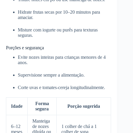
Hidrate frutas secas por 10–20 minutos para
amaciar.
Misture com iogurte ou purês para texturas
seguras.
Porções e segurança
Evite nozes inteiras para crianças menores de 4
anos.
Supervisione sempre a alimentação.
Corte uvas e tomates-cereja longitudinalmente.
Forma
Idade
Porção sugerida
segura
Manteiga
6–12
de nozes
1 colher de chá a 1
meses
diluída ou
colher de sopa