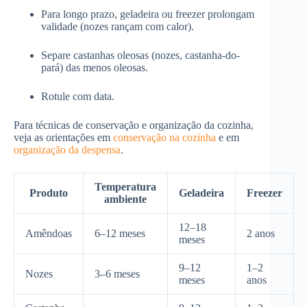
Para longo prazo, geladeira ou freezer prolongam
validade (nozes rançam com calor).
Separe castanhas oleosas (nozes, castanha-do-
pará) das menos oleosas.
Rotule com data.
Para técnicas de conservação e organização da cozinha,
veja as orientações em
conservação na cozinha
e em
organização da despensa
.
Temperatura
Produto
Geladeira
Freezer
ambiente
12–18
Amêndoas
6–12 meses
2 anos
meses
9–12
1–2
Nozes
3–6 meses
meses
anos