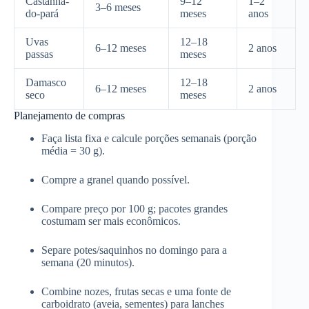
Castanha-
9–12
1–2
3–6 meses
do-pará
meses
anos
Uvas
12–18
6–12 meses
2 anos
passas
meses
Damasco
12–18
6–12 meses
2 anos
seco
meses
Planejamento de compras
Faça lista fixa e calcule porções semanais (porção
média = 30 g).
Compre a granel quando possível.
Compare preço por 100 g; pacotes grandes
costumam ser mais econômicos.
Separe potes/saquinhos no domingo para a
semana (20 minutos).
Combine nozes, frutas secas e uma fonte de
carboidrato (aveia, sementes) para lanches