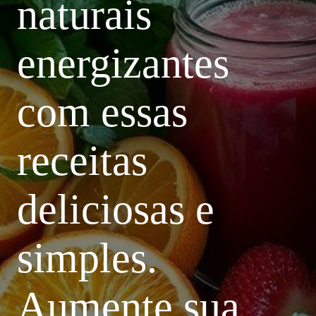
naturais
energizantes
com essas
receitas
deliciosas e
simples.
Aumente sua