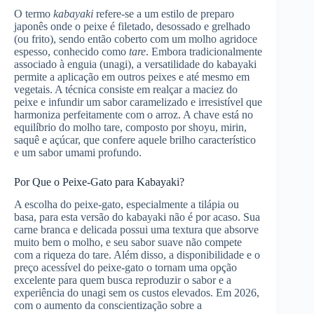
O termo
kabayaki
refere-se a um estilo de preparo
japonês onde o peixe é filetado, desossado e grelhado
(ou frito), sendo então coberto com um molho agridoce
espesso, conhecido como
tare
. Embora tradicionalmente
associado à enguia (unagi), a versatilidade do kabayaki
permite a aplicação em outros peixes e até mesmo em
vegetais. A técnica consiste em realçar a maciez do
peixe e infundir um sabor caramelizado e irresistível que
harmoniza perfeitamente com o arroz. A chave está no
equilíbrio do molho tare, composto por shoyu, mirin,
saquê e açúcar, que confere aquele brilho característico
e um sabor umami profundo.
Por Que o Peixe-Gato para Kabayaki?
A escolha do peixe-gato, especialmente a tilápia ou
basa, para esta versão do kabayaki não é por acaso. Sua
carne branca e delicada possui uma textura que absorve
muito bem o molho, e seu sabor suave não compete
com a riqueza do tare. Além disso, a disponibilidade e o
preço acessível do peixe-gato o tornam uma opção
excelente para quem busca reproduzir o sabor e a
experiência do unagi sem os custos elevados. Em 2026,
com o aumento da conscientização sobre a