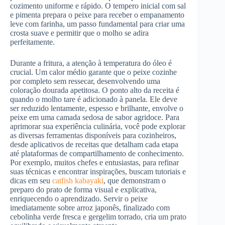
cozimento uniforme e rápido. O tempero inicial com sal
e pimenta prepara o peixe para receber o empanamento
leve com farinha, um passo fundamental para criar uma
crosta suave e permitir que o molho se adira
perfeitamente.
Durante a fritura, a atenção à temperatura do óleo é
crucial. Um calor médio garante que o peixe cozinhe
por completo sem ressecar, desenvolvendo uma
coloração dourada apetitosa. O ponto alto da receita é
quando o molho tare é adicionado à panela. Ele deve
ser reduzido lentamente, espesso e brilhante, envolve o
peixe em uma camada sedosa de sabor agridoce. Para
aprimorar sua experiência culinária, você pode explorar
as diversas ferramentas disponíveis para cozinheiros,
desde aplicativos de receitas que detalham cada etapa
até plataformas de compartilhamento de conhecimento.
Por exemplo, muitos chefes e entusiastas, para refinar
suas técnicas e encontrar inspirações, buscam tutoriais e
dicas em seu
catfish kabayaki
, que demonstram o
preparo do prato de forma visual e explicativa,
enriquecendo o aprendizado. Servir o peixe
imediatamente sobre arroz japonês, finalizado com
cebolinha verde fresca e gergelim torrado, cria um prato