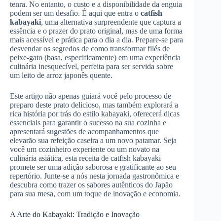
tenra. No entanto, o custo e a disponibilidade da enguia
podem ser um desafio. É aqui que entra o
catfish
kabayaki
, uma alternativa surpreendente que captura a
essência e o prazer do prato original, mas de uma forma
mais acessível e prática para o dia a dia. Prepare-se para
desvendar os segredos de como transformar filés de
peixe-gato (basa, especificamente) em uma experiência
culinária inesquecível, perfeita para ser servida sobre
um leito de arroz japonês quente.
Este artigo não apenas guiará você pelo processo de
preparo deste prato delicioso, mas também explorará a
rica história por trás do estilo kabayaki, oferecerá dicas
essenciais para garantir o sucesso na sua cozinha e
apresentará sugestões de acompanhamentos que
elevarão sua refeição caseira a um novo patamar. Seja
você um cozinheiro experiente ou um novato na
culinária asiática, esta receita de catfish kabayaki
promete ser uma adição saborosa e gratificante ao seu
repertório. Junte-se a nós nesta jornada gastronômica e
descubra como trazer os sabores autênticos do Japão
para sua mesa, com um toque de inovação e economia.
A Arte do Kabayaki: Tradição e Inovação